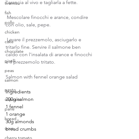
l'arancia al vivo e tagliarla a fette. 
tiramisu
fish
 Mescolare finocchi e arance, condire 
pollo
con olio, sale, pepe. 
chicken
 Lavare il prezzemolo, asciugarlo e 
cake
tritarlo fine. Servire il salmone ben 
chocolate
caldo con l'insalata di arance e finocchi 
piselli
e il prezzemolo tritato.
peas
Salmon with fennel orange salad
salmon
pesto
Ingredients
200g salmon
cupcake
1 fennel
pane
1 orange
bread
30g almonds
uova
bread crumbs
cherry tomato