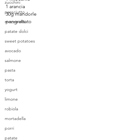
zucchini
1 arancia
prosciutto
30g mandorle
pangrattato
mozzarella
patate dolci
sweet potatoes
avocado
salmone
pasta
torta
yogurt
limone
robiola
mortadella
porri
patate