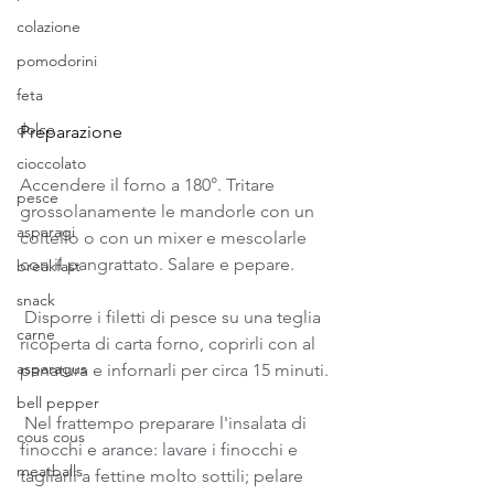
colazione
pomodorini
feta
dolce
Preparazione
cioccolato
Accendere il forno a 180°. Tritare 
pesce
grossolanamente le mandorle con un 
asparagi
coltello o con un mixer e mescolarle 
con il pangrattato. Salare e pepare. 
breakfast
snack
 Disporre i filetti di pesce su una teglia 
carne
ricoperta di carta forno, coprirli con al 
asparagus
panatura e infornarli per circa 15 minuti. 
bell pepper
 Nel frattempo preparare l'insalata di 
cous cous
finocchi e arance: lavare i finocchi e 
meatballs
tagliarli a fettine molto sottili; pelare 