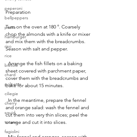
peperoni
Preparation
bellpeppers
Turn on the oven at 180 °. Coarsely 
pesto
chop the almonds with a knife or mixer 
hamburger
and mix them with the breadcrumbs. 
riso
Season with salt and pepper.
rice
  Arrange the fish fillets on a baking 
bietole
sheet covered with parchment paper, 
chard
cover them with the breadcrumbs and 
polpette
bake for about 15 minutes.
ciliegie
  In the meantime, prepare the fennel 
cherry
and orange salad: wash the fennel and 
squid
cut them into very thin slices; peel the 
orange and cut it into slices.
totano
fagiolini
  Mix fennel and oranges, season with 