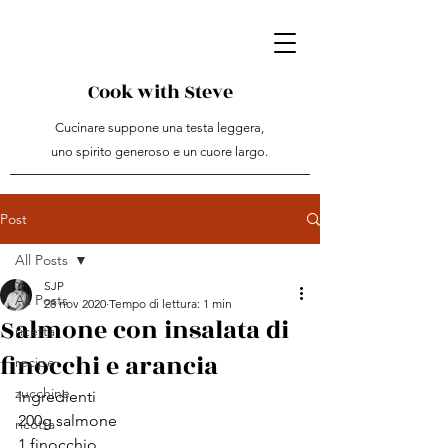
Cook with Steve
Cucinare suppone una testa leggera,
uno spirito generoso e un cuore largo.
Post
All Posts
SJP
All Posts
28 nov 2020
Tempo di lettura: 1 min
Salmone con insalata di
ricetta
finocchi e arancia
recipe
zucchine
Ingredienti
200g salmone
ricotta
1 finocchio