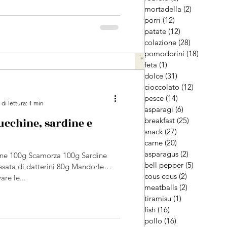
mortadella
(2)
2 post
porri
(12)
12 post
patate
(12)
12 post
colazione
(28)
28 post
pomodorini
(18)
18 post
feta
(1)
1 post
dolce
(31)
31 post
cioccolato
(12)
12 post
pesce
(14)
14 post
di lettura: 1 min
asparagi
(6)
6 post
breakfast
(25)
25 post
ucchine, sardine e
snack
(27)
27 post
carne
(20)
20 post
asparagus
(2)
2 post
hine 100g Scamorza 100g Sardine
bell pepper
(5)
5 post
ssata di datterini 80g Mandorle
cous cous
(2)
2 post
re le...
meatballs
(2)
2 post
tiramisu
(1)
1 post
fish
(16)
16 post
pollo
(16)
16 post