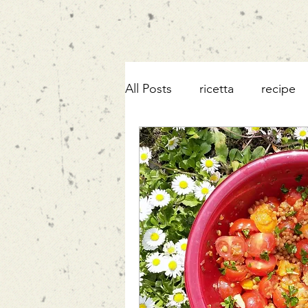
All Posts
ricetta
recipe
patate dolci
sweet pota
robiola
mortadella
cioccolato
pesce
a