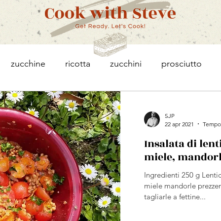
zucchine
ricotta
zucchini
prosciutto
toes
avocado
salmone
pasta
torta
SJP
22 apr 2021
Tempo 
Insalata di lent
porri
patate
colazione
pomodorini
feta
miele, mandorl
Ingredienti 250 g Lent
sparagi
breakfast
snack
carne
asparagu
miele mandorle prezzem
tagliarle a fettine...