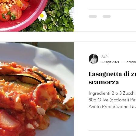
SJP
22 apr 2021
Tempo 
Lasagnetta di z
scamorza
Ingredienti 2 o 3 Zucc
80g Olive (optional) Pa
Aneto Preparazione Lava