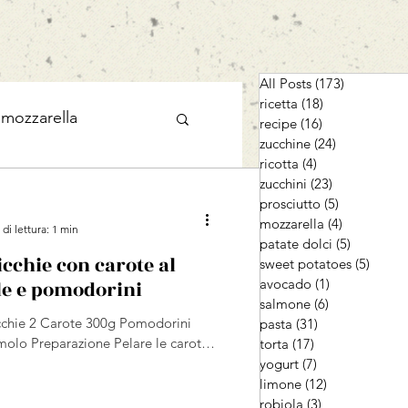
All Posts
(173)
173 post
ricetta
(18)
18 post
mozzarella
recipe
(16)
16 post
zucchine
(24)
24 post
ricotta
(4)
4 post
zucchini
(23)
23 post
yogurt
limone
prosciutto
(5)
5 post
mozzarella
(4)
4 post
di lettura: 1 min
patate dolci
(5)
5 post
icchie con carote al
dolce
sweet potatoes
(5)
5 post
avocado
(1)
1 post
e e pomodorini
salmone
(6)
6 post
icchie 2 Carote 300g Pomodorini
pasta
(31)
31 post
s
olo Preparazione Pelare le carote,
torta
(17)
17 post
yogurt
(7)
7 post
limone
(12)
12 post
robiola
(3)
3 post