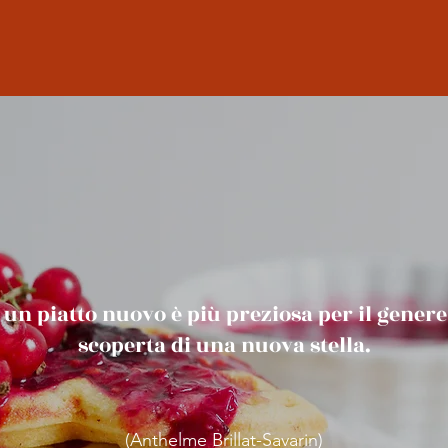
i un piatto nuovo è più preziosa per il gener
scoperta di una nuova stella.
(Anthelme Brillat-Savarin)