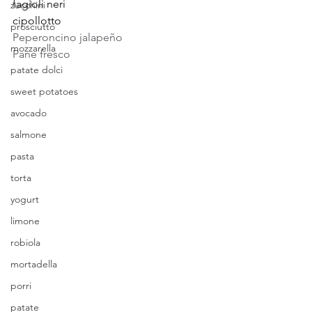
fagioli neri
zucchini
cipollotto
prosciutto
Peperoncino jalapeño
mozzarella
Pane fresco
patate dolci
sweet potatoes
avocado
salmone
pasta
torta
yogurt
limone
robiola
mortadella
porri
patate