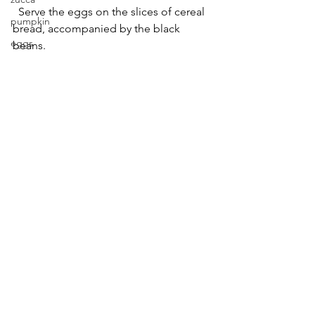
  Serve the eggs on the slices of cereal 
pumpkin
bread, accompanied by the black 
eggs
beans.
topinambur
jerusalem artichoke
https://video.wixstatic.com/video/2d8272_8a
radicchio
40fa2c123642388da2bc7658850ad1/720p/mp4
/file.mp4
cabbage
verza
pomodorini
pane
bread