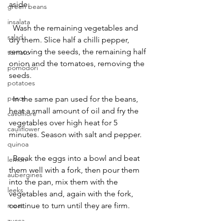
aside.
green beans
insalata
  Wash the remaining vegetables and 
salad
dry them. Slice half a chilli pepper, 
removing the seeds, the remaining half 
tomato
onion and the tomatoes, removing the 
pomodori
seeds.
potatoes
pesce
  In the same pan used for the beans, 
heat a small amount of oil and fry the 
cavolfiore
vegetables over high heat for 5 
cauliflower
minutes. Season with salt and pepper.
quinoa
  Break the eggs into a bowl and beat 
lemon
them well with a fork, then pour them 
aubergines
into the pan, mix them with the 
leeks
vegetables and, again with the fork, 
continue to turn until they are firm.
meat
zucca