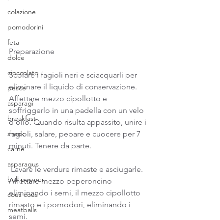
colazione
pomodorini
feta
Preparazione
dolce
cioccolato
Scolare i fagioli neri e sciacquarli per 
eliminare il liquido di conservazione. 
pesce
Affettare mezzo cipollotto e 
asparagi
soffriggerlo in una padella con un velo 
breakfast
d’olio. Quando risulta appassito, unire i 
fagioli, salare, pepare e cuocere per 7 
snack
minuti. Tenere da parte. 
carne
asparagus
 Lavare le verdure rimaste e asciugarle. 
bell pepper
Affettare mezzo peperoncino 
eliminando i semi, il mezzo cipollotto 
cous cous
rimasto e i pomodori, eliminando i 
meatballs
semi. 