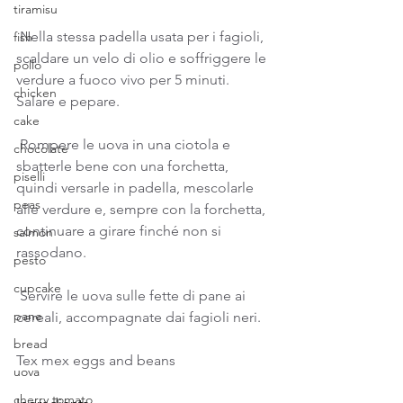
tiramisu
 Nella stessa padella usata per i fagioli, 
fish
scaldare un velo di olio e soffriggere le 
pollo
verdure a fuoco vivo per 5 minuti. 
chicken
Salare e pepare. 
cake
 Rompere le uova in una ciotola e 
chocolate
sbatterle bene con una forchetta, 
piselli
quindi versarle in padella, mescolarle 
peas
alle verdure e, sempre con la forchetta, 
continuare a girare finché non si 
salmon
rassodano. 
pesto
cupcake
 Servire le uova sulle fette di pane ai 
pane
cereali, accompagnate dai fagioli neri.
bread
Tex mex eggs and beans
uova
cherry tomato