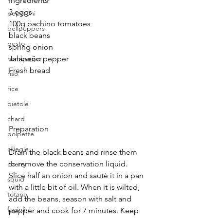
Ingredients
3 eggs
peperoni
100g pachino tomatoes
bellpeppers
black beans
pesto
spring onion
Jalapeño pepper
hamburger
Fresh bread
riso
rice
bietole
chard
Preparation
polpette
ciliegie
Drain the black beans and rinse them 
to remove the conservation liquid. 
cherry
Slice half an onion and sauté it in a pan 
squid
with a little bit of oil. When it is wilted, 
totano
add the beans, season with salt and 
fagiolini
pepper and cook for 7 minutes. Keep 