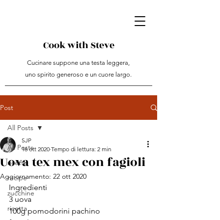
Cook with Steve
Cucinare suppone una testa leggera,
uno spirito generoso e un cuore largo.
Post
All Posts
SJP
All Posts
16 ott 2020
Tempo di lettura: 2 min
Uova tex mex con fagioli
ricetta
Aggiornamento:
22 ott 2020
recipe
Ingredienti
zucchine
3 uova
ricotta
100g pomodorini pachino