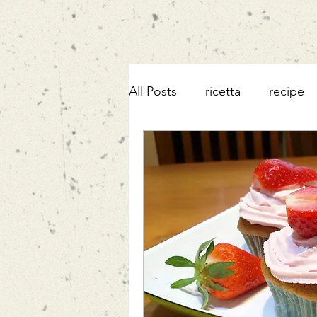
All Posts
ricetta
recipe
patate dolci
sweet pota
robiola
mortadella
cioccolato
pesce
a