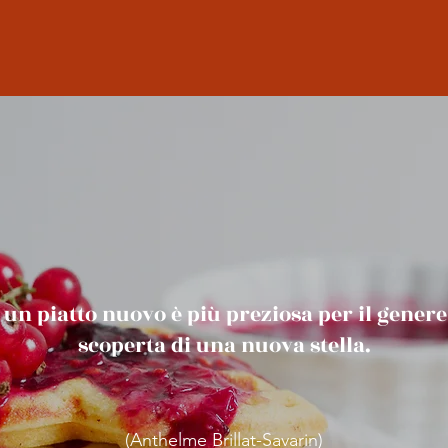
i un piatto nuovo è più preziosa per il gener
scoperta di una nuova stella.
(Anthelme Brillat-Savarin)