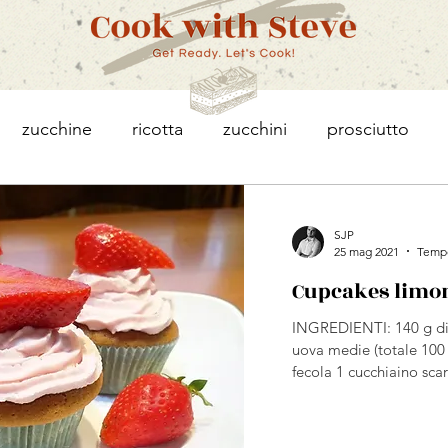
zucchine
ricotta
zucchini
prosciutto
toes
avocado
salmone
pasta
torta
SJP
25 mag 2021
Tempo
Cupcakes limon
porri
patate
colazione
pomodorini
feta
INGREDIENTI: 140 g di
uova medie (totale 100 
sparagi
breakfast
snack
carne
asparagu
fecola 1 cucchiaino scar