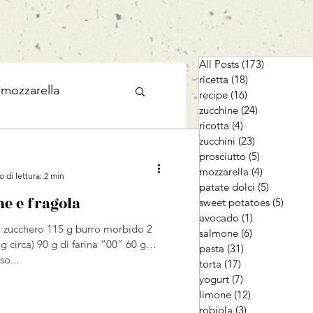
All Posts
(173)
173 post
ricetta
(18)
18 post
mozzarella
recipe
(16)
16 post
zucchine
(24)
24 post
ricotta
(4)
4 post
zucchini
(23)
23 post
yogurt
limone
prosciutto
(5)
5 post
mozzarella
(4)
4 post
 di lettura: 2 min
patate dolci
(5)
5 post
e e fragola
dolce
sweet potatoes
(5)
5 post
avocado
(1)
1 post
 zucchero 115 g burro morbido 2
salmone
(6)
6 post
g circa) 90 g di farina “00” 60 g
pasta
(31)
31 post
s
so...
torta
(17)
17 post
yogurt
(7)
7 post
limone
(12)
12 post
robiola
(3)
3 post