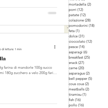
mortadella
(2)
2 post
porri
(12)
12 post
patate
(12)
12 post
colazione
(28)
28 post
pomodorini
(18)
18 post
feta
(1)
1 post
dolce
(31)
31 post
cioccolato
(12)
12 post
pesce
(14)
14 post
di lettura: 1 min
asparagi
(6)
6 post
breakfast
(25)
25 post
lla
snack
(27)
27 post
g farina di mandorle 100g succo
carne
(20)
20 post
emi 180g zucchero a velo 200g farina
asparagus
(2)
2 post
bell pepper
(5)
5 post
cous cous
(2)
2 post
meatballs
(2)
2 post
tiramisu
(1)
1 post
fish
(16)
16 post
pollo
(16)
16 post