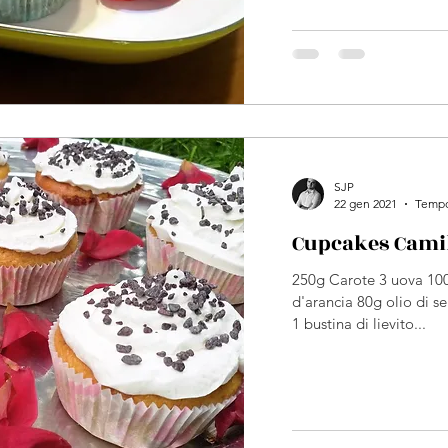
SJP
22 gen 2021
Tempo 
Cupcakes Cami
250g Carote 3 uova 100
d'arancia 80g olio di s
1 bustina di lievito...