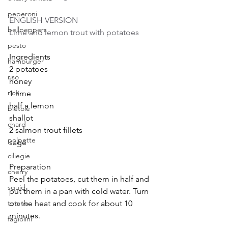
peperoni
ENGLISH VERSION
bellpeppers
Lime and lemon trout with potatoes
pesto
Ingredients
hamburger
2 potatoes
riso
honey
rice
1 lime
half a lemon
bietole
shallot
chard
2 salmon trout fillets
polpette
sage
ciliegie
Preparation 
cherry
Peel the potatoes, cut them in half and 
squid
put them in a pan with cold water. Turn 
on the heat and cook for about 10 
totano
minutes.
fagiolini