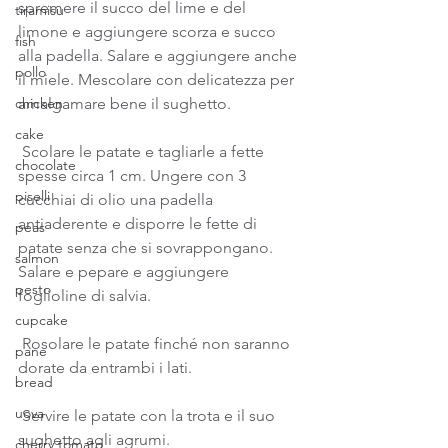
spremere il succo del lime e del 
tiramisu
limone e aggiungere scorza e succo 
fish
alla padella. Salare e aggiungere anche 
pollo
il miele. Mescolare con delicatezza per 
amalgamare bene il sughetto. 
chicken
cake
 Scolare le patate e tagliarle a fette 
chocolate
spesse circa 1 cm. Ungere con 3 
piselli
cucchiai di olio una padella 
antiaderente e disporre le fette di 
peas
patate senza che si sovrappongano. 
salmon
Salare e pepare e aggiungere 
pesto
foglioline di salvia. 
cupcake
 Rosolare le patate finché non saranno 
pane
dorate da entrambi i lati. 
bread
uova
 Servire le patate con la trota e il suo 
sughetto agli agrumi.
cherry tomato