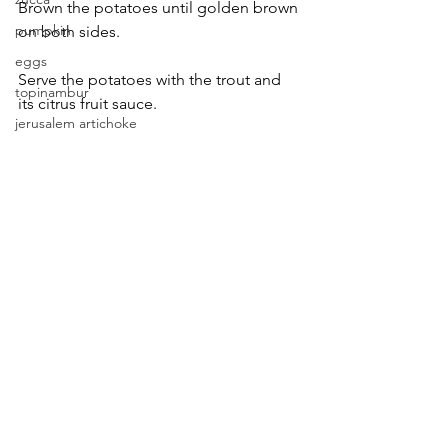
Brown the potatoes until golden brown 
pumpkin
on both sides.
eggs
Serve the potatoes with the trout and 
topinambur
its citrus fruit sauce.
jerusalem artichoke
radicchio
https://video.wixstatic.com/video/2d8272_4a
cabbage
3009c8c9014985827c7444283efab7/720p/mp4/
file.mp4
verza
pesce
fish