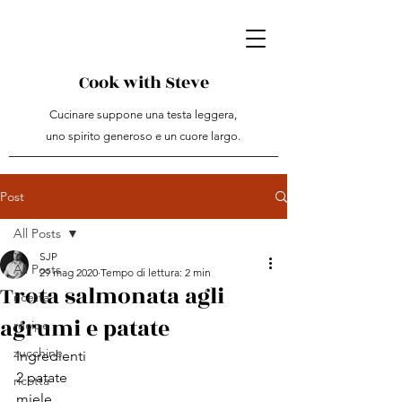
Cook with Steve
Cucinare suppone una testa leggera,
uno spirito generoso e un cuore largo.
Post
All Posts
SJP
All Posts
29 mag 2020
Tempo di lettura: 2 min
Trota salmonata agli
ricetta
agrumi e patate
recipe
zucchine
Ingredienti
2 patate
ricotta
miele