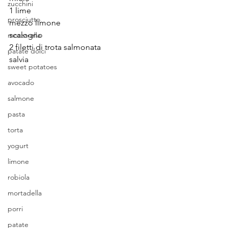
zucchini
1 lime
prosciutto
mezzo limone
scalogno
mozzarella
2 filetti di trota salmonata
patate dolci
salvia
sweet potatoes
avocado
salmone
pasta
torta
yogurt
limone
robiola
mortadella
porri
patate