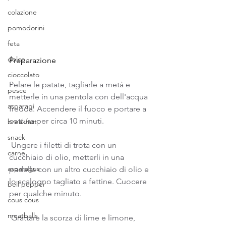
colazione
pomodorini
feta
dolce
Preparazione
cioccolato
Pelare le patate, tagliarle a metà e 
pesce
metterle in una pentola con dell'acqua 
asparagi
fredda. Accendere il fuoco e portare a 
cottura per circa 10 minuti. 
breakfast
snack
 Ungere i filetti di trota con un 
carne
cucchiaio di olio, metterli in una 
asparagus
padella con un altro cucchiaio di olio e 
lo scalogno tagliato a fettine. Cuocere 
bell pepper
per qualche minuto.  
cous cous
meatballs
 Grattare la scorza di lime e limone, 