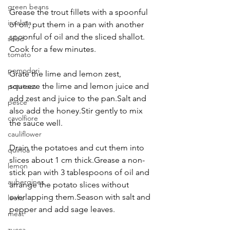
green beans
Grease the trout fillets with a spoonful 
insalata
of oil, put them in a pan with another 
spoonful of oil and the sliced shallot. 
salad
Cook for a few minutes.
tomato
pomodori
Grate the lime and lemon zest, 
squeeze the lime and lemon juice and 
potatoes
add zest and juice to the pan.Salt and 
pesce
also add the honey.Stir gently to mix 
cavolfiore
the sauce well.
cauliflower
Drain the potatoes and cut them into 
quinoa
slices about 1 cm thick.Grease a non-
lemon
stick pan with 3 tablespoons of oil and 
aubergines
arrange the potato slices without 
overlapping them.Season with salt and 
leeks
pepper and add sage leaves.
meat
zucca