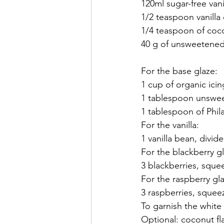
120ml sugar-free vani
1/2 teaspoon vanilla 
1/4 teaspoon of coc
40 g of unsweetened
For the base glaze:
1 cup of organic ici
1 tablespoon unsweet
1 tablespoon of Phi
For the vanilla:
1 vanilla bean, divi
For the blackberry g
3 blackberries, sque
For the raspberry gl
3 raspberries, squee
To garnish the white
Optional: coconut fl