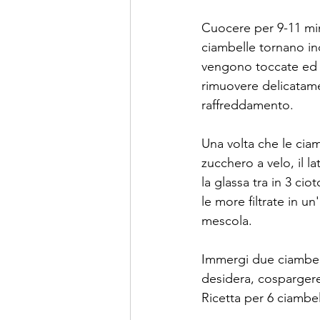
Cuocere per 9-11 min
ciambelle tornano i
vengono toccate ed e
rimuovere delicatamen
raffreddamento.
Una volta che le ciam
zucchero a velo, il l
la glassa tra in 3 cio
le more filtrate in un
mescola.
Immergi due ciambelle 
desidera, cospargere 
Ricetta per 6 ciambel