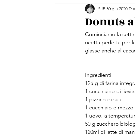
SJP
30 giu 2020
Tem
sweet potatoes
avocado
Donuts a
porri
patate
colazione
Cominciamo la settim
ricetta perfetta per 
glasse anche al caca
snack
carne
asparagus
Ingredienti
125 g di farina integr
1 cucchiaino di lievit
1 pizzico di sale
1 cucchiaio e mezzo 
1 uovo, a temperatu
50 g zucchero biolo
120ml di latte di man