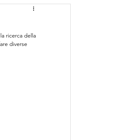
mortadella
asparagi
breakfast
a ricerca della 
fare diverse 