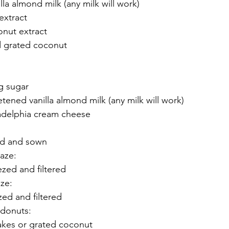
lla almond milk (any milk will work)
extract
onut extract
 grated coconut
ng sugar
ened vanilla almond milk (any milk will work)
ladelphia cream cheese
ded and sown
laze:
ezed and filtered
aze:
zed and filtered
 donuts:
akes or grated coconut