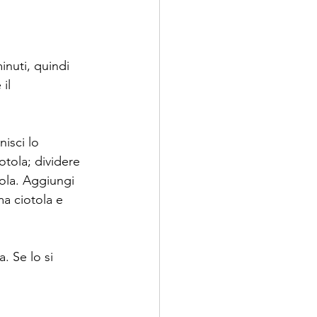
nuti, quindi 
il 
isci lo 
otola; dividere 
cola. Aggiungi 
ma ciotola e 
. Se lo si 