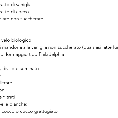
atto di vaniglia
ratto di cocco
giato non zuccherato
a velo biologico
di mandorla alla vaniglia non zuccherato (qualsiasi latte f
 di formaggio tipo Philadelphia
a, diviso e seminato
:
ltrate
oni:
filtrati
belle bianche:
i cocco o cocco grattugiato