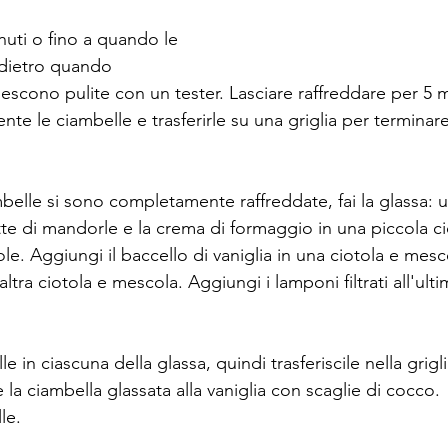
uti o fino a quando le 
ndietro quando 
scono pulite con un tester. Lasciare raffreddare per 5 mi
te le ciambelle e trasferirle su una griglia per terminare 
belle si sono completamente raffreddate, fai la glassa: un
atte di mandorle e la crema di formaggio in una piccola ci
tole. Aggiungi il baccello di vaniglia in una ciotola e mes
'altra ciotola e mescola. Aggiungi i lamponi filtrati all'ulti
in ciascuna della glassa, quindi trasferiscile nella griglia
la ciambella glassata alla vaniglia con scaglie di cocco.
le.