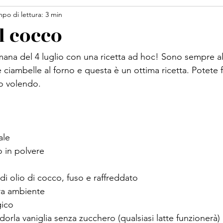
po di lettura: 3 min
salmone
pasta
torta
yogurt
limone
robiola
l cocco
pomodorini
feta
dolce
cioccolato
pesce
ana del 4 luglio con una ricetta ad hoc! Sono sempre all
le ciambelle al forno e questa è un ottima ricetta. Potete 
o volendo.
ale
o in polvere
di olio di cocco, fuso e raffreddato
ra ambiente
gico
dorla vaniglia senza zucchero (qualsiasi latte funzionerà)