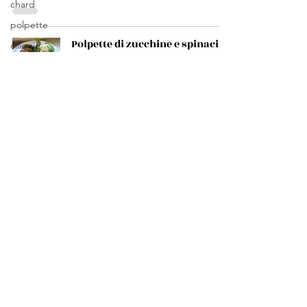
chard
polpette
Polpette di zucchine e spinaci
ciliegie
alle mandorle
cherry
SJP
squid
13 apr 2021
Tempo di lettura: 2 min
totano
fagiolini
green
Erbazzone con riso
beans
SJP
insalata
13 apr 2021
Tempo di lettura: 2 min
salad
tomato
pomodori
Gnocchi con verdure
potatoes
SJP
13 apr 2021
Tempo di lettura: 2 min
pesce
cavolfiore