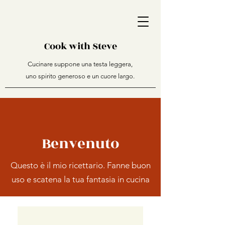
Cook with Steve
Cucinare suppone una testa leggera,
uno spirito generoso e un cuore largo.
Benvenuto
Questo è il mio ricettario. Fanne buon
uso e scatena la tua fantasia in cucina