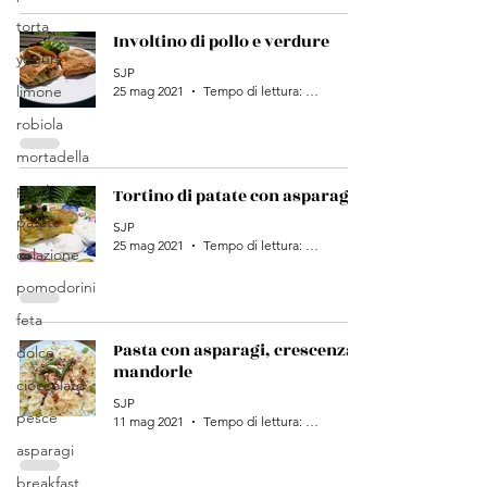
torta
Involtino di pollo e verdure
yogurt
SJP
limone
25 mag 2021
Tempo di lettura: 1 min
robiola
mortadella
porri
Tortino di patate con asparagi
patate
SJP
25 mag 2021
Tempo di lettura: 1 min
colazione
pomodorini
feta
Pasta con asparagi, crescenza e
dolce
mandorle
cioccolato
SJP
pesce
11 mag 2021
Tempo di lettura: 1 min
asparagi
breakfast