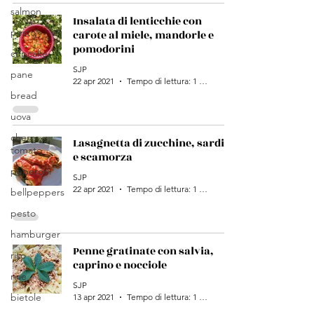
salmon
Insalata di lenticchie con
pesto
carote al miele, mandorle e
pomodorini
cupcake
SJP
pane
22 apr 2021
Tempo di lettura: 1 min
bread
uova
cherry
Lasagnetta di zucchine, sardine
tomato
e scamorza
peperoni
SJP
22 apr 2021
Tempo di lettura: 1 min
bellpeppers
pesto
hamburger
Penne gratinate con salvia,
riso
caprino e nocciole
rice
SJP
bietole
13 apr 2021
Tempo di lettura: 1 min