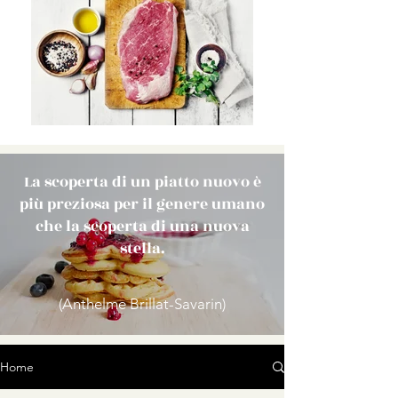
La scoperta di un piatto nuovo è
più preziosa per il genere umano
che la scoperta di una nuova
stella.
(Anthelme Brillat-Savarin)
Home