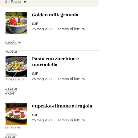
All Posts
All Posts
Golden milk granola
ricetta
SJP
25 mag 2021
Tempo di lettura: 1 min
recipe
zucchine
ricotta
Pasta con zucchine e
zucchini
mortadella
prosciutto
SJP
mozzarella
25 mag 2021
Tempo di lettura: 1 min
patate
dolci
sweet
Cupcakes limone e fragola
potatoes
SJP
avocado
25 mag 2021
Tempo di lettura: 2 min
salmone
pasta