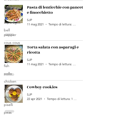
snack
Pasta di lenticchie con pancetta
e finocchietto
carne
SJP
asparagus
11 mag 2021
Tempo di lettura: 1 min
bell
pepper
cous cous
Torta salata con asparagi e
meatballs
ricotta
tiramisu
SJP
11 mag 2021
Tempo di lettura: 1 min
fish
pollo
chicken
Cowboy cookies
cake
SJP
chocolate
22 apr 2021
Tempo di lettura: 1 min
piselli
peas